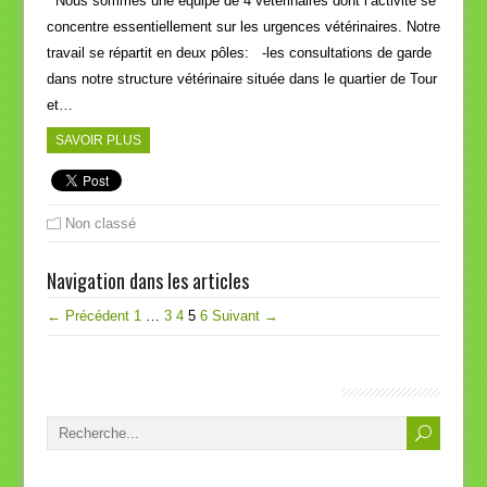
Nous sommes une équipe de 4 vétérinaires dont l’activité se
concentre essentiellement sur les urgences vétérinaires. Notre
travail se répartit en deux pôles: -les consultations de garde
dans notre structure vétérinaire située dans le quartier de Tour
et…
SAVOIR PLUS
Non classé
Navigation dans les articles
← Précédent
1
…
3
4
5
6
Suivant →
SOS Vétérinaires Bruxelles, Bienvenue