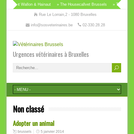
t Brabant Wallon & Hainaut
» The Housecallvet Brussels
» The Housec
Rue Le Lorrain,2 - 1080 Bruxelles
info@sosveterinaires.be
02-330.28.28
Urgences vétérinaires à Bruxelles
Non classé
Adopter un animal
brussels
5 janvier 2014