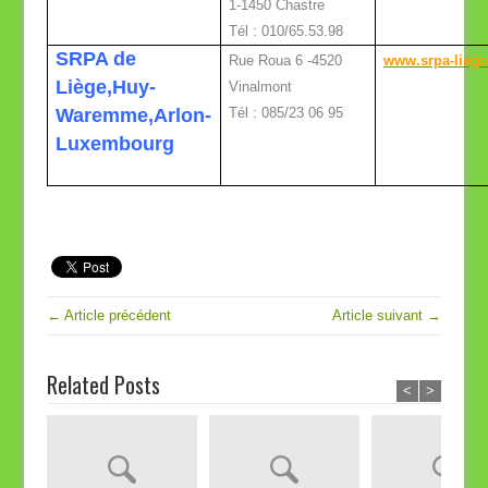
1-1450 Chastre
Tél : 010/65.53.98
SRPA de
Rue Roua 6 -4520
www.srpa-liege
Liège,Huy-
Vinalmont
Waremme,Arlon-
Tél : 085/23 06 95
Luxembourg
← Article précédent
Article suivant →
Related Posts
<
>