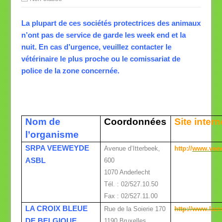
La plupart de ces sociétés protectrices des animaux
n’ont pas de service de garde les week end et la
nuit. En cas d’urgence, veuillez contacter le
vétérinaire le plus proche ou le comissariat de
police de la zone concernée.
Nom de
Coordonnées
Site intern
l’organisme
SRPA VEEWEYDE
Avenue d’Itterbeek,
http://
www.vee
ASBL
600
1070 Anderlecht
Tél. : 02/527.10.50
Fax : 02/527.11.00
LA CROIX BLEUE
Rue de la Soierie 170
http://www.lacr
DE BELGIQUE
1190 Bruxelles