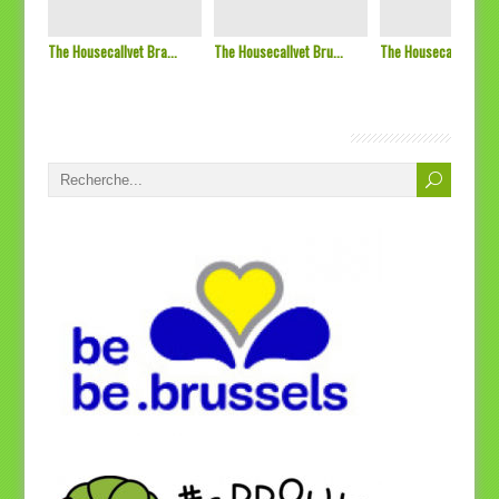
The Housecallvet Bra...
The Housecallvet Bru...
The Housecallvet
SOS Vétérinaires Bruxelles, Bienvenue