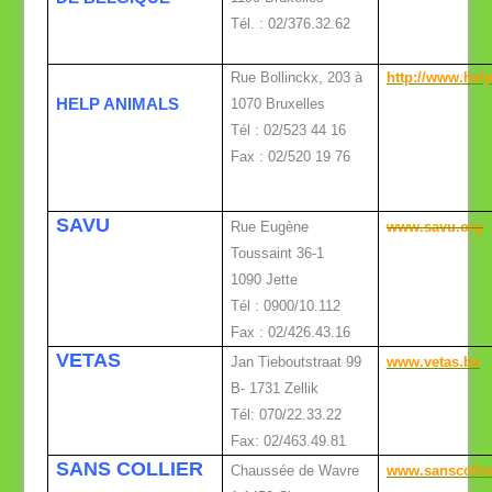
Tél. : 02/376.32.62
Rue Bollinckx, 203 à
http://www.hel
HELP ANIMALS
1070 Bruxelles
Tél : 02/523 44 16
Fax : 02/520 19 76
SAVU
Rue Eugène
www.savu.org
Toussaint 36-1
1090 Jette
Tél : 0900/10.112
Fax : 02/426.43.16
VETAS
Jan Tieboutstraat 99
www.vetas.be
B- 1731 Zellik
Tél: 070/22.33.22
Fax: 02/463.49.81
SANS COLLIER
Chaussée de Wavre
www.sanscollie