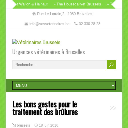
t Brabant Wallon & Hainaut
» The Housecallvet Brussels
» The Houseca
Rue Le Lorrain,2 - 1080 Bruxelles
info@sosveterinaires.be
02-330.28.28
Urgences vétérinaires à Bruxelles
Les bons gestes pour le
traitement des brûlures
brussels
18 juin 2016