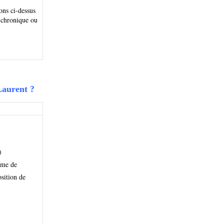
ons ci-dessus
 chronique ou
Laurent ?
)
isme de
osition de