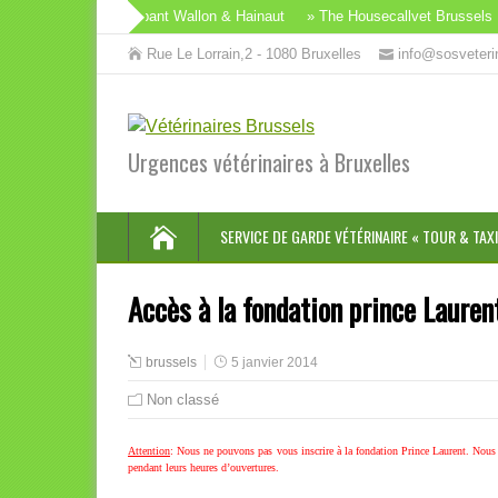
he Housecallvet Brabant Wallon & Hainaut
» The Housecallvet Brussels
Rue Le Lorrain,2 - 1080 Bruxelles
info@sosveteri
Urgences vétérinaires à Bruxelles
SERVICE DE GARDE VÉTÉRINAIRE « TOUR & TAXI
Accès à la fondation prince Lauren
brussels
5 janvier 2014
Non classé
Attention
: Nous ne pouvons pas vous inscrire à la fondation Prince Laurent. Nous 
pendant leurs heures d’ouverture
s.