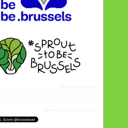
térinaires Brussels Facebook
us joindre sur Twitter