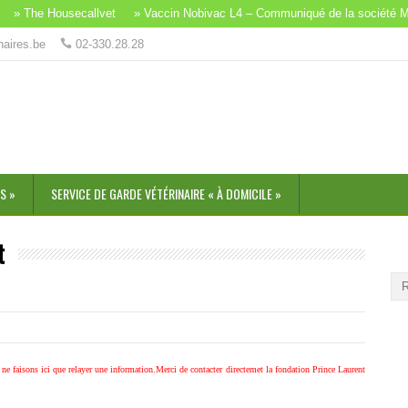
» The Housecallvet
» Vaccin Nobivac L4 – Communiqué de la société MS
naires.be
02-330.28.28
S »
SERVICE DE GARDE VÉTÉRINAIRE « À DOMICILE »
t
SO
ne faisons ici que relayer une information.Merci de contacter directemet la fondation Prince Laurent