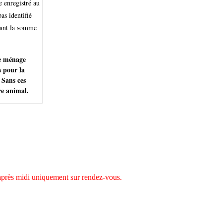
re enregistré au
as identifié
nnant la somme
de ménage
s pour la
 Sans ces
re animal.
après midi uniquement sur rendez-vous.