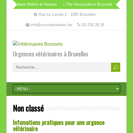
allvet Brabant Wallon & Hainaut
» The Housecallvet Brussels
» The Ho
Rue Le Lorrain,2 - 1080 Bruxelles
info@sosveterinaires.be
02-330.28.28
Urgences vétérinaires à Bruxelles
Non classé
Infomations pratiques pour une urgence
vétérinaire